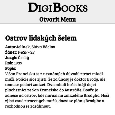
DigiBooks
Otvorit Menu
Informácie o titule
Ostrov lidských šelem
Autor
Jelínek, Sláva Václav
Žáner:
F&SF - SF
Jazyk:
Český
Rok:
1939
Popis:
V San Francisku se z neznámých důvodů ztrácí mladí 
muži. Policie sice zjistí, že za únosy je doktor Brody, ale 
tomu se podaří zmizet. Dva mladí hoši chtějí dojet 
plachetnicí ze San Franciska do Austrálie. Bouře je 
zanese na ostrov, kde narazí na zmizelého Brodyho. Hoši 
zjistí osud ztracených mužů, dozví se plány Brodyho a 
rozhodnou se zasáhnout.
