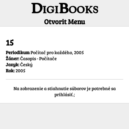
DigiBooks
Otvorit Menu
Informácie o titule
15
Periodikum
Počítač pro každého, 2005
Žáner:
Časopis - Počítače
Jazyk:
Český
Rok:
2005
Na zobrazenie a stiahnutie súborov je potrebné sa
prihlásiť.;