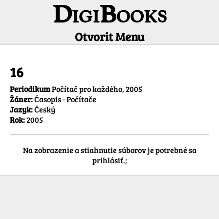
DigiBooks
Otvorit Menu
Informácie o titule
16
Periodikum
Počítač pro každého, 2005
Žáner:
Časopis - Počítače
Jazyk:
Český
Rok:
2005
Na zobrazenie a stiahnutie súborov je potrebné sa
prihlásiť.;