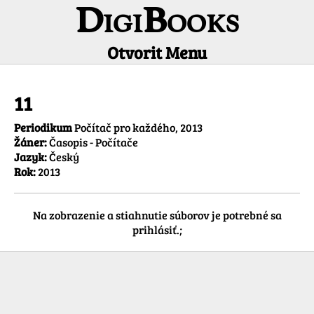
DigiBooks
Otvorit Menu
Informácie o titule
11
Periodikum
Počítač pro každého, 2013
Žáner:
Časopis - Počítače
Jazyk:
Český
Rok:
2013
Na zobrazenie a stiahnutie súborov je potrebné sa
prihlásiť.;