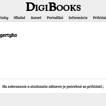
DigiBooks
inky
Hľadať
Autori
Periodiká
Informácie
Prihlási
Informácie o titule
ggertyho
Na zobrazenie a stiahnutie súborov je potrebné sa prihlásiť.;