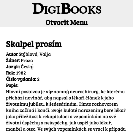
DigiBooks
Otvorit Menu
Informácie o titule
Skalpel prosím
Autor
Stýblová, Valja
Žáner:
Próza
Jazyk:
Český
Rok:
1982
Číslo vydania:
2
Popis:
Hlavní postavou je významný neurochirurg, ke kterému 
přichází novinář, aby napsal o lékaři článek k jeho 
životnímu jubileu, k šedesátinám. Tímto rozhovorem 
kniha začíná i končí. Svoje kulaté narozeniny bere lékař 
jako příležitost k rekapitulaci a vzpomínkám na své 
životní úspěchy a neúspěchy, jak uspěl jako lékař, 
manžel a otec. Ve svých vzpomínkách se vrací k případu 