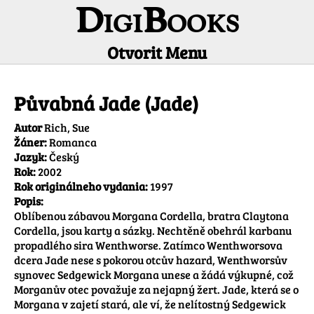
DigiBooks
Otvorit Menu
Informácie o titule
Půvabná Jade (Jade)
Autor
Rich, Sue
Žáner:
Romanca
Jazyk:
Český
Rok:
2002
Rok originálneho vydania:
1997
Popis:
Oblíbenou zábavou Morgana Cordella, bratra Claytona 
Cordella, jsou karty a sázky. Nechtěně obehrál karbanu 
propadlého sira Wenthworse. Zatímco Wenthworsova 
dcera Jade nese s pokorou otcův hazard, Wenthworsův 
synovec Sedgewick Morgana unese a žádá výkupné, což 
Morganův otec považuje za nejapný žert. Jade, která se o 
Morgana v zajetí stará, ale ví, že nelítostný Sedgewick 