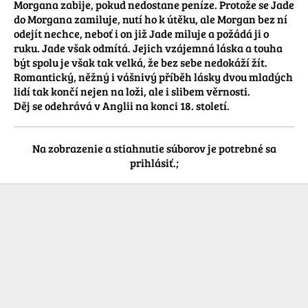
Morgana zabije, pokud nedostane peníze. Protože se Jade 
do Morgana zamiluje, nutí ho k útěku, ale Morgan bez ní 
odejít nechce, neboť i on již Jade miluje a požádá ji o 
ruku. Jade však odmítá. Jejich vzájemná láska a touha 
být spolu je však tak velká, že bez sebe nedokáží žít. 
Romantický, něžný i vášnivý příběh lásky dvou mladých 
lidí tak končí nejen na loži, ale i slibem věrnosti.

Děj se odehrává v Anglii na konci 18. století.
Na zobrazenie a stiahnutie súborov je potrebné sa
prihlásiť.;