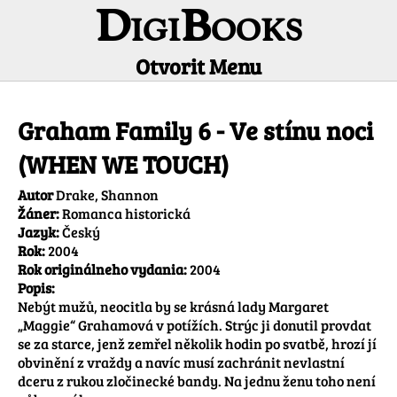
DigiBooks
Otvorit Menu
Informácie o titule
Graham Family 6 - Ve stínu noci
(WHEN WE TOUCH)
Autor
Drake, Shannon
Žáner:
Romanca historická
Jazyk:
Český
Rok:
2004
Rok originálneho vydania:
2004
Popis:
Nebýt mužů, neocitla by se krásná lady Margaret 
„Maggie“ Grahamová v potížích. Strýc ji donutil provdat 
se za starce, jenž zemřel několik hodin po svatbě, hrozí jí 
obvinění z vraždy a navíc musí zachránit nevlastní 
dceru z rukou zločinecké bandy. Na jednu ženu toho není 