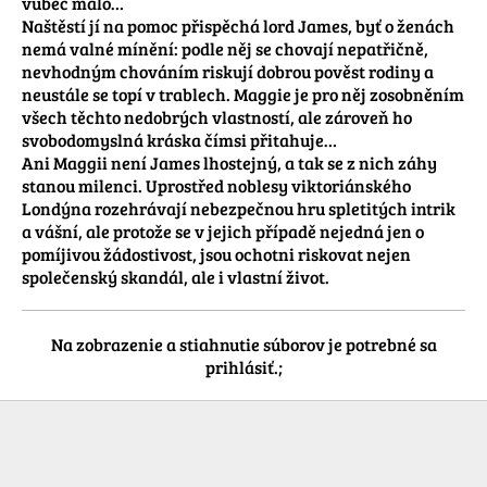
vůbec málo…

Naštěstí jí na pomoc přispěchá lord James, byť o ženách 
nemá valné mínění: podle něj se chovají nepatřičně, 
nevhodným chováním riskují dobrou pověst rodiny a 
neustále se topí v trablech. Maggie je pro něj zosobněním 
všech těchto nedobrých vlastností, ale zároveň ho 
svobodomyslná kráska čímsi přitahuje…

Ani Maggii není James lhostejný, a tak se z nich záhy 
stanou milenci. Uprostřed noblesy viktoriánského 
Londýna rozehrávají nebezpečnou hru spletitých intrik 
a vášní, ale protože se v jejich případě nejedná jen o 
pomíjivou žádostivost, jsou ochotni riskovat nejen 
společenský skandál, ale i vlastní život. 
Na zobrazenie a stiahnutie súborov je potrebné sa
prihlásiť.;