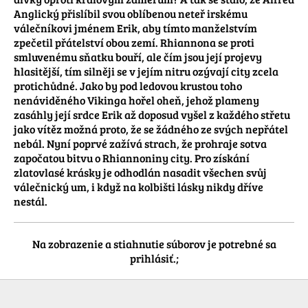
Anglický přislíbil svou oblíbenou neteř irskému 
válečníkovi jménem Erik, aby tímto manželstvím 
zpečetil přátelství obou zemí. Rhiannona se proti 
smluvenému sňatku bouří, ale čím jsou její projevy 
hlasitější, tím silněji se v jejím nitru ozývají city zcela 
protichůdné. Jako by pod ledovou krustou toho 
nenáviděného Vikinga hořel oheň, jehož plameny 
zasáhly její srdce Erik až doposud vyšel z každého střetu 
jako vítěz možná proto, že se žádného ze svých nepřátel 
nebál. Nyní poprvé zažívá strach, že prohraje sotva 
započatou bitvu o Rhiannoniny city. Pro získání 
zlatovlasé krásky je odhodlán nasadit všechen svůj 
válečnický um, i když na kolbišti lásky nikdy dříve 
nestál.
Na zobrazenie a stiahnutie súborov je potrebné sa
prihlásiť.;