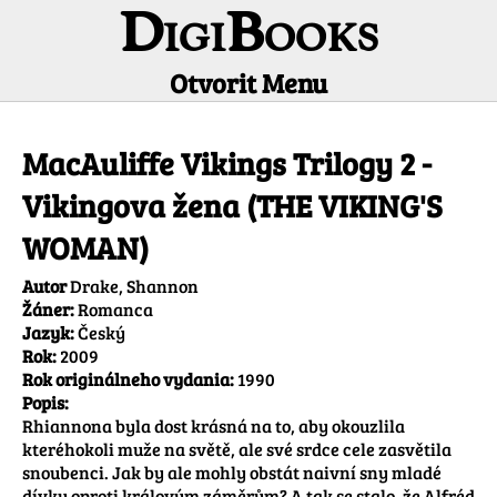
DigiBooks
Otvorit Menu
Informácie o titule
MacAuliffe Vikings Trilogy 2 -
Vikingova žena (THE VIKING'S
WOMAN)
Autor
Drake, Shannon
Žáner:
Romanca
Jazyk:
Český
Rok:
2009
Rok originálneho vydania:
1990
Popis:
Rhiannona byla dost krásná na to, aby okouzlila 
kteréhokoli muže na světě, ale své srdce cele zasvětila 
snoubenci. Jak by ale mohly obstát naivní sny mladé 
dívky oproti královým záměrům? A tak se stalo, že Alfréd 