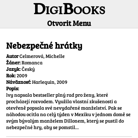
DigiBooks
Otvorit Menu
Informácie o titule
Nebezpečné hrátky
Autor
Celmerová, Michelle
Žáner:
Romanca
Jazyk:
Český
Rok:
2009
Náväznosť:
Harlequin, 2009
Popis:
lvy napsala bestseller plný rad pro ženy, které 
procházejí rozvodem. Využila vlastní zkušenosti a 
otevřeně popsala své nevydařené manželství. Pak se 
náhodou ocitla na celý týden v Mexiku v jednom domě se 
svým bývalým manželem Dillonem, který se pustil do 
nebezpečné hry, aby se pomstil... 