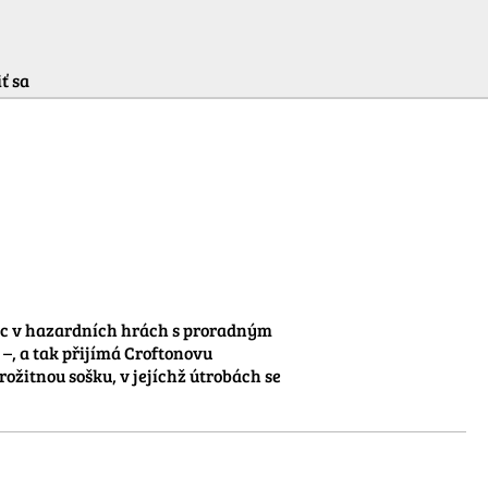
ť sa
tec v hazardních hrách s proradným 
, a tak přijímá Croftonovu 
ožitnou sošku, v jejíchž útrobách se 