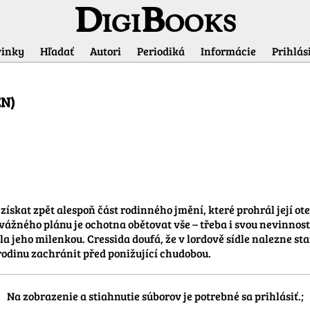
DigiBooks
inky
Hľadať
Autori
Periodiká
Informácie
Prihlási
Informácie o titule
EN)
získat zpět alespoň část rodinného jmění, které prohrál její o
žného plánu je ochotna obětovat vše – třeba i svou nevinnost –
 jeho milenkou. Cressida doufá, že v lordově sídle nalezne star
rodinu zachránit před ponižující chudobou.
Na zobrazenie a stiahnutie súborov je potrebné sa prihlásiť.;