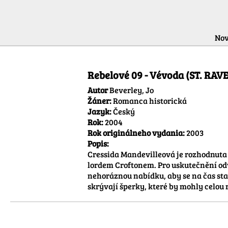
Nov
Rebelové 09 - Vévoda (ST. RAV
Autor
Beverley, Jo
Žáner:
Romanca historická
Jazyk:
Český
Rok:
2004
Rok originálneho vydania:
2003
Popis:
Cressida Mandevilleová je rozhodnuta 
lordem Croftonem. Pro uskutečnění odvá
nehoráznou nabídku, aby se na čas stala
skrývají šperky, které by mohly celou 