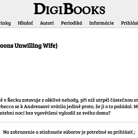
DigiBooks
inky
Hľadať
Autori
Periodiká
Informácie
Prihlási
Informácie o titule
coons Unwilling Wife)
 Řecku zotavuje z ošklivé nehody, při níž utrpěl částečnou zt
ecca se k Andreasovi vrátila jedině proto, že ji o to požádal. M
 svatební nocí bez vysvětlení vyhodil ze svého domu?
Na zobrazenie a stiahnutie súborov je potrebné sa prihlásiť.;