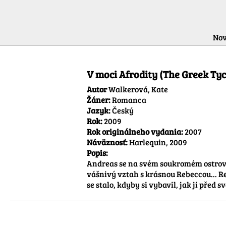
Nov
V moci Afrodity (The Greek Ty
Autor
Walkerová, Kate
Žáner:
Romanca
Jazyk:
Český
Rok:
2009
Rok originálneho vydania:
2007
Náväznosť:
Harlequin, 2009
Popis:
Andreas se na svém soukromém ostrově v
vášnivý vztah s krásnou Rebeccou... Reb
se stalo, kdyby si vybavil, jak ji před