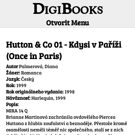
DigiBooks
Otvorit Menu
Informácie o titule
Hutton & Co 01 - Kdysi v Paříži
(Once in Paris)
Autor
Palmerová, Diana
Žáner:
Romanca
Jazyk:
Český
Rok:
1999
Rok originálneho vydania:
1998
Náväznosť:
Harlequin, 1999
Popis:
MIRA 14 Q

Brianne Martinová zachránila ovdovělého Piercea 
Huttona z hlubin zoufalství a beznaděje. Přestože kromě 
osamělosti neměli téměř nic společného, stali se z nich 