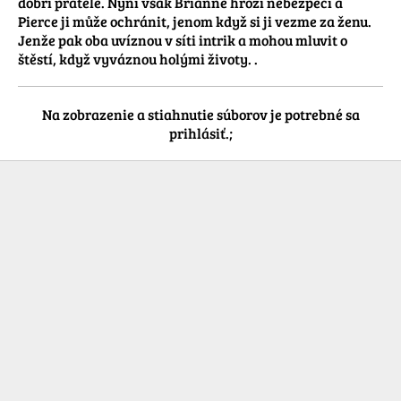
dobří přátelé. Nyní však Brianne hrozí nebezpečí a 
Pierce ji může ochránit, jenom když si ji vezme za ženu. 
Jenže pak oba uvíznou v síti intrik a mohou mluvit o 
štěstí, když vyváznou holými životy. .
Na zobrazenie a stiahnutie súborov je potrebné sa
prihlásiť.;