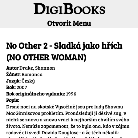
DigiBooks
Otvorit Menu
Informácie o titule
No Other 2 - Sladká jako hřích
(NO OTHER WOMAN)
Autor
Drake, Shannon
Žáner:
Romanca
Jazyk:
Český
Rok:
2007
Rok originálneho vydania:
1996
Popis:
Drsné noci na skotské Vysočině jsou pro lady Shawnu 
MacGinnisovou prokletím. Pronásledují ji děsivé sny, v 
nichž se znovu a znovu vrací k nejhorším chvílím svého 
života. Nemůže zapomenout, že to byla ona, kdo v zájmu 
rodové cti svedl Davida Douglase - a že těch několik 