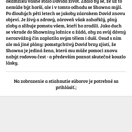
okamžiků vášně stálo Davida život. Zdálo by se, že už to 
nemůže být horší, ale i v tomto odhadu se Shawna mýlí. 
Po dlouhých pěti letech se jakoby zázrakem David znovu 
objeví. Je živý a zdravý, zároveň však zahořklý, plný 
zloby a slibuje pomstu všem, kteří ho zradili. Jako duch 
se vkrade do Shawniny ložnice a žádá, aby za svůj dávný 
nerozvážný čin zaplatila svým tělem i duší. Osud s ním 
ale má jiné plány: pomstychtivý David brzy zjistí, že 
Shawna je jediná žena, která mu může pomoci znovu 
nabýt rodovou čest - a především poznat skutečné kouzlo 
lásky.
Na zobrazenie a stiahnutie súborov je potrebné sa
prihlásiť.;