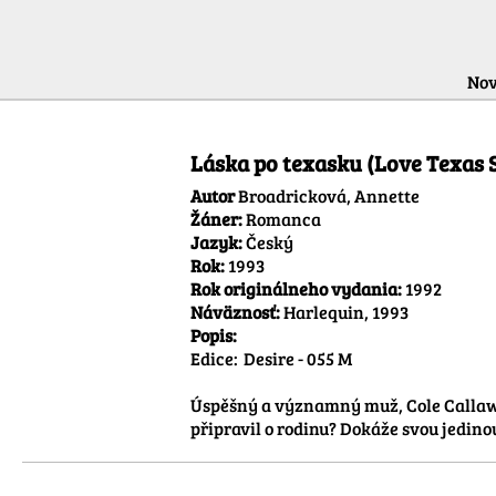
Nov
Láska po texasku (Love Texas S
Autor
Broadricková, Annette
Žáner:
Romanca
Jazyk:
Český
Rok:
1993
Rok originálneho vydania:
1992
Náväznosť:
Harlequin, 1993
Popis:
Edice:	Desire - 055 M

Úspěšný a významný muž, Cole Callaway
připravil o rodinu? Dokáže svou jedinou