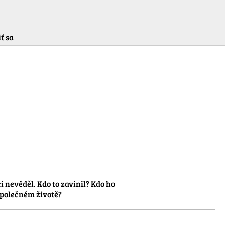
ť sa
nevěděl. Kdo to zavinil? Kdo ho 
 společném životě?