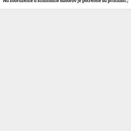
Na zobrazenie a stiahnutie súborov je potrebné sa prihlásiť.;