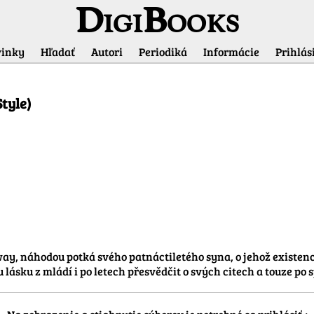
DigiBooks
inky
Hľadať
Autori
Periodiká
Informácie
Prihlási
Informácie o titule
tyle)
, náhodou potká svého patnáctiletého syna, o jehož existenci 
 lásku z mládí i po letech přesvědčit o svých citech a touze po