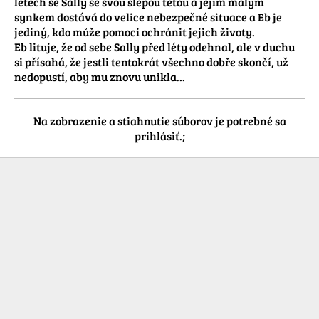
letech se Sally se svou slepou tetou a jejím malým 
synkem dostává do velice nebezpečné situace a Eb je 
jediný, kdo může pomoci ochránit jejich životy. 

Eb lituje, že od sebe Sally před léty odehnal, ale v duchu 
si přísahá, že jestli tentokrát všechno dobře skončí, už 
nedopustí, aby mu znovu unikla…
Na zobrazenie a stiahnutie súborov je potrebné sa
prihlásiť.;