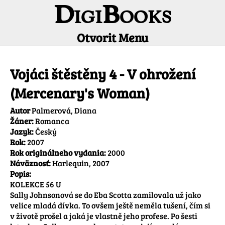
DigiBooks
Otvorit Menu
Informácie o titule
Vojáci štěstěny 4 - V ohrožení
(Mercenary's Woman)
Autor
Palmerová, Diana
Žáner:
Romanca
Jazyk:
Český
Rok:
2007
Rok originálneho vydania:
2000
Náväznosť:
Harlequin, 2007
Popis:
KOLEKCE 56 U

Sally Johnsonová se do Eba Scotta zamilovala už jako 
velice mladá dívka. To ovšem ještě neměla tušení, čím si 
v životě prošel a jaká je vlastně jeho profese. Po šesti 