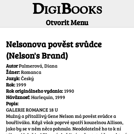
DigiBooks
Otvorit Menu
Informácie o titule
Nelsonova pověst svůdce
(Nelson's Brand)
Autor
Palmerová, Diana
Žáner:
Romanca
Jazyk:
Český
Rok:
1999
Rok originálneho vydania:
1990
Náväznosť:
Harlequin, 1999
Popis:
GALERIE ROMANCE 18 U

Mužný a přitažlivý Gene Nelson má pověst svůdce a 
bouřliváka. Když však poprvé spatří kouzelnou Allison, 
jako by se v něm něco pohnulo. Neodolatelně ho to k ní 