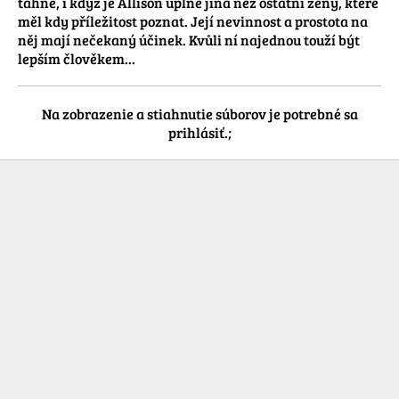
táhne, i když je Allison úplně jiná než ostatní ženy, které 
měl kdy příležitost poznat. Její nevinnost a prostota na 
něj mají nečekaný účinek. Kvůli ní najednou touží být 
lepším člověkem...
Na zobrazenie a stiahnutie súborov je potrebné sa
prihlásiť.;