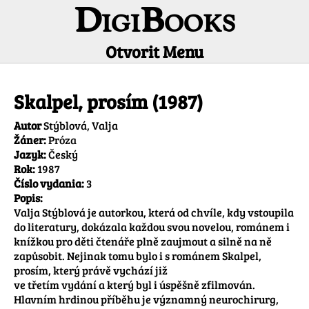
DigiBooks
Otvorit Menu
Informácie o titule
Skalpel, prosím (1987)
Autor
Stýblová, Valja
Žáner:
Próza
Jazyk:
Český
Rok:
1987
Číslo vydania:
3
Popis:
Valja Stýblová je autorkou, která od chvíle, kdy vstoupila 
do literatury, dokázala každou svou novelou, románem i 
knížkou pro děti čtenáře plně zaujmout a silně na ně 
zapůsobit. Nejinak tomu bylo i s románem Skalpel, 
prosím, který právě vychází již 

ve třetím vydání a který byl i úspěšně zfilmován. 
Hlavním hrdinou příběhu je významný neurochirurg, 