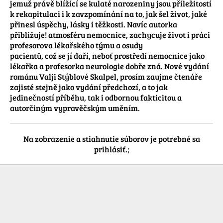
jemuž právě blížící se kulaté narozeniny jsou příležitostí 
k rekapitulaci i k zavzpomínání na to, jak šel život, jaké 
přinesl úspěchy, lásky i těžkosti. Navíc autorka 
přibližuje! atmosféru nemocnice, zachycuje život i práci 
profesorova lékařského týmu a osudy 

pacientů, což se jí daří, neboť prostředí nemocnice jako 
lékařka a profesorka neurologie dobře zná. Nové vydání 
románu Valji Stýblové Skalpel, prosím zaujme čtenáře 
zajisté stejně jako vydání předchozí, a to jak 
jedinečností příběhu, tak i odbornou fakticitou a 
autorčiným vypravěčským uměním.
Na zobrazenie a stiahnutie súborov je potrebné sa
prihlásiť.;