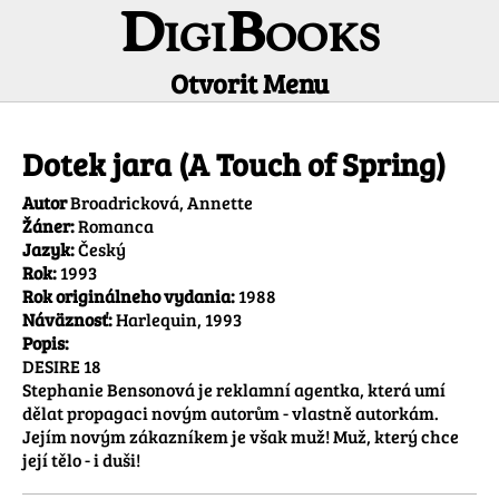
DigiBooks
Otvorit Menu
Informácie o titule
Dotek jara (A Touch of Spring)
Autor
Broadricková, Annette
Žáner:
Romanca
Jazyk:
Český
Rok:
1993
Rok originálneho vydania:
1988
Náväznosť:
Harlequin, 1993
Popis:
DESIRE 18

Stephanie Bensonová je reklamní agentka, která umí 
dělat propagaci novým autorům - vlastně autorkám. 
Jejím novým zákazníkem je však muž! Muž, který chce 
její tělo - i duši!