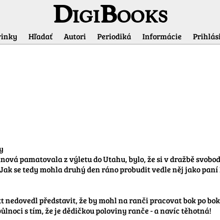
DigiBooks
inky
Hľadať
Autori
Periodiká
Informácie
Prihlási
Informácie o titule


inová pamatovala z výletu do Utahu, bylo, že si v dražbě svobo
ak se tedy mohla druhý den ráno probudit vedle něj jako paní 
 nedovedl představit, že by mohl na ranči pracovat bok po bok
ůlnoci s tím, že je dědičkou poloviny ranče - a navíc těhotná!