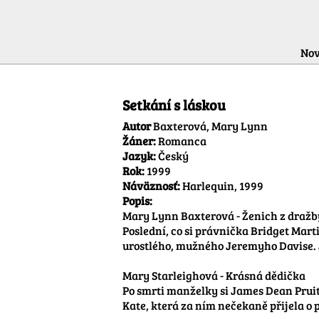
Nov
Setkání s láskou
Autor
Baxterová, Mary Lynn
Žáner:
Romanca
Jazyk:
Český
Rok:
1999
Náväznosť:
Harlequin, 1999
Popis:
Mary Lynn Baxterová - Ženich z dražby
Poslední, co si právnička Bridget Mart
urostlého, mužného Jeremyho Davise. J
Mary Starleighová - Krásná dědička

Po smrti manželky si James Dean Pruitt
Kate, která za ním nečekaně přijela o p