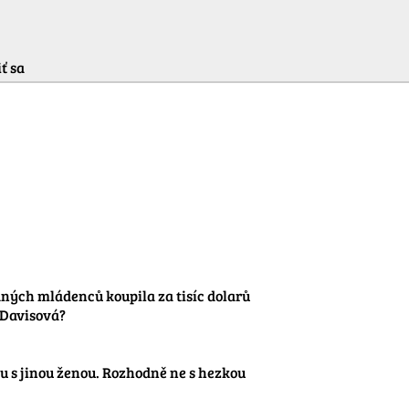
ť sa
dných mládenců koupila za tisíc dolarů 
Davisová?

u s jinou ženou. Rozhodně ne s hezkou 