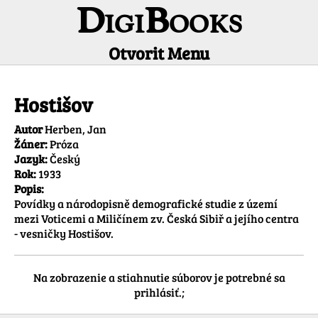
DigiBooks
Otvorit Menu
Informácie o titule
Hostišov
Autor
Herben, Jan
Žáner:
Próza
Jazyk:
Český
Rok:
1933
Popis:
Povídky a národopisně demografické studie z území 
mezi Voticemi a Miličínem zv. Česká Sibiř a jejího centra 
- vesničky Hostišov.
Na zobrazenie a stiahnutie súborov je potrebné sa
prihlásiť.;