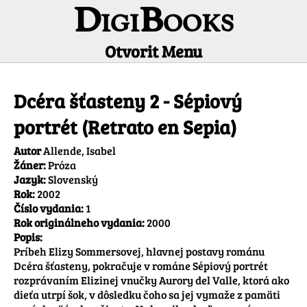
DigiBooks
Otvorit Menu
Informácie o titule
Dcéra šťasteny 2 - Sépiový
portrét (Retrato en Sepia)
Autor
Allende, Isabel
Žáner:
Próza
Jazyk:
Slovenský
Rok:
2002
Číslo vydania:
1
Rok originálneho vydania:
2000
Popis:
Príbeh Elizy Sommersovej, hlavnej postavy románu 
Dcéra šťasteny, pokračuje v románe Sépiový portrét 
rozprávaním Elizinej vnučky Aurory del Valle, ktorá ako 
dieťa utrpí šok, v dôsledku čoho sa jej vymaže z pamäti 