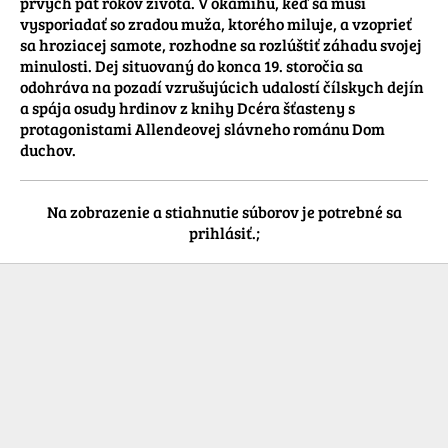
prvých päť rokov života. V okamihu, keď sa musí 
vysporiadať so zradou muža, ktorého miluje, a vzoprieť 
sa hroziacej samote, rozhodne sa rozlúštiť záhadu svojej 
minulosti. Dej situovaný do konca 19. storočia sa 
odohráva na pozadí vzrušujúcich udalostí čílskych dejín 
a spája osudy hrdinov z knihy Dcéra šťasteny s 
protagonistami Allendeovej slávneho románu Dom 
duchov.
Na zobrazenie a stiahnutie súborov je potrebné sa
prihlásiť.;