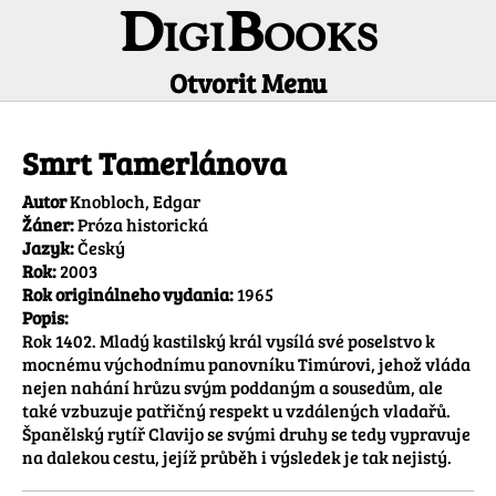
DigiBooks
Otvorit Menu
Informácie o titule
Smrt Tamerlánova
Autor
Knobloch, Edgar
Žáner:
Próza historická
Jazyk:
Český
Rok:
2003
Rok originálneho vydania:
1965
Popis:
Rok 1402. Mladý kastilský král vysílá své poselstvo k 
mocnému východnímu panovníku Timúrovi, jehož vláda 
nejen nahání hrůzu svým poddaným a sousedům, ale 
také vzbuzuje patřičný respekt u vzdálených vladařů. 
Španělský rytíř Clavijo se svými druhy se tedy vypravuje 
na dalekou cestu, jejíž průběh i výsledek je tak nejistý.