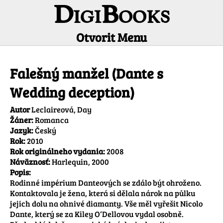
DigiBooks
Otvorit Menu
Informácie o titule
Falešný manžel (Dante s
Wedding deception)
Autor
Leclaireová, Day
Žáner:
Romanca
Jazyk:
Český
Rok:
2010
Rok originálneho vydania:
2008
Náväznosť:
Harlequin, 2000
Popis:
Rodinné impérium Danteových se zdálo být ohroženo. 
Kontaktovala je žena, která si dělala nárok na půlku 
jejich dolu na ohnivé diamanty. Vše měl vyřešit Nicolo 
Dante, který se za Kiley O‘Dellovou vydal osobně. 