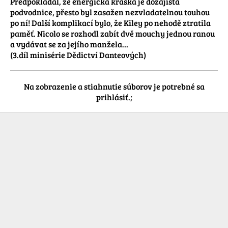
Předpokládal, že energická kráska je dozajista 
podvodnice, přesto byl zasažen nezvladatelnou touhou 
po ní! Další komplikací bylo, že Kiley po nehodě ztratila 
paměť. Nicolo se rozhodl zabít dvě mouchy jednou ranou 
a vydávat se za jejího manžela… 

(3.díl minisérie Dědictví Danteových)
Na zobrazenie a stiahnutie súborov je potrebné sa
prihlásiť.;