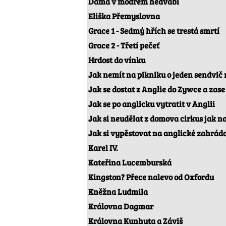
Dáma v modrém hedvábí
Eliška Přemyslovna
Grace 1 - Sedmý hřích se trestá smrtí
Grace 2 - Třetí pečeť
Hrdost do vínku
Jak nemít na pikniku o jeden sendvič
Jak se dostat z Anglie do Zywce a zas
Jak se po anglicku vytratit v Anglii
Jak si neudělat z domova cirkus jak na
Jak si vypěstovat na anglické zahrádc
Karel IV.
Kateřina Lucemburská
Kingston? Přece nalevo od Oxfordu
Kněžna Ludmila
Královna Dagmar
Královna Kunhuta a Záviš