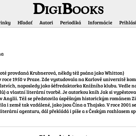
DigiBooks
inky
Hľadať
Autori
Periodiká
Informácie
Prihlási
na
té provdaná Krubnerová, někdy též psána jako Whitton)

roce 1950 v Praze. Zde vystudovala na Karlově univerzitě kombi
lstvích, naposledy jako šéfredaktorka Knižního klubu. Vedle na
lů) a vlastní literární tvorbě. Je autorkou knih Jak si vypěsto
t v Anglii. Též se představila úspěšným historickým románem Z
la i země tak vzdálené, jako jsou Čína a Thajsko. V roce 2001 se
 literární agenturu, dál překládá i píše a s Českým rozhlasem s