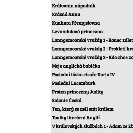
Královnin nápadník
Krásná Anna
Kunhuta Přemyslovna
Levandulová princezna
Lonngemoorské vraždy 1 - Konec zálet
Lonngemoorské vraždy 2 - Prokletí hr
Lonngemoorské vraždy 3 - Kdo chce z
Moje anglická babička
Poslední láska císaře Karla IV
Poslední Lucemburk
Prsten princezny Judity
Sidonie Česká
Ten, který se měl stát králem
Toulky literární Anglií
V královských službách 1 - Adam ze Z