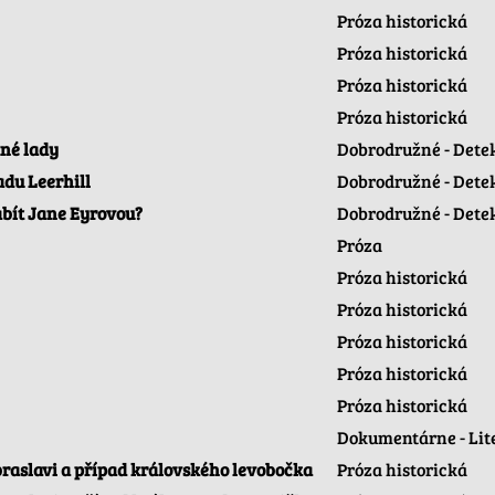
Próza historická
Próza historická
Próza historická
Próza historická
né lady
Dobrodružné - Dete
adu Leerhill
Dobrodružné - Dete
abít Jane Eyrovou?
Dobrodružné - Dete
Próza
Próza historická
Próza historická
Próza historická
Próza historická
Próza historická
Dokumentárne - Lit
braslavi a případ královského levobočka
Próza historická