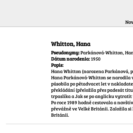
Nov
Informácie o autorovi
Whitton, Hana
Pseudonymy:
Parkánová-Whitton, Ha
Dátum narodenia:
1950
Popis:
Hana Whitton (narozena Parkánová, po
Hana Parkánová-Whitton se narodila v 
působila po pětadvacet let v nakladate
překládání (přeložila přes padesát titu
trpaslíka a Jak se po anglicku vytrati
Po roce 1989 hodně cestovala a navštívi
převážně ve Velké Británii. Založila si
Británii.