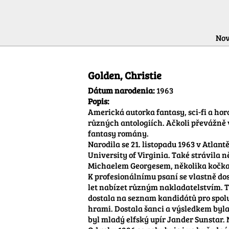
Nov
Informácie o autorovi
Golden, Christie
Dátum narodenia:
1963
Popis:
Americká autorka fantasy, sci-fi a hor
různých antologiích. Ačkoli převážně vy
fantasy romány.

Narodila se 21. listopadu 1963 v Atlant
University of Virginia. Také strávila 
Michaelem Georgesem, několika kočk
K profesionálnímu psaní se vlastně dos
let nabízet různým nakladatelstvím. Ta
dostala na seznam kandidátů pro spolu
hrami. Dostala šanci a výsledkem byla
byl mladý elfský upír Jander Sunstar. 