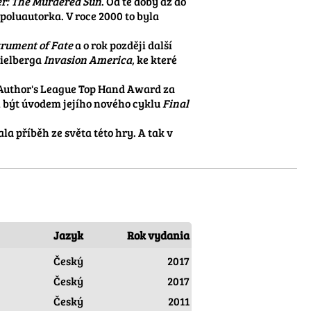
er: The Murdered Sun
. Od té doby až do 
luautorka. V roce 2000 to byla 
trument of Fate
 a o rok později další 
ielberga 
Invasion America
, ke které 
 Author's League Top Hand Award za 
l být úvodem jejího nového cyklu 
Final 
 příběh ze světa této hry. A tak v 
Jazyk
Rok vydania
Český
2017
Český
2017
Český
2011