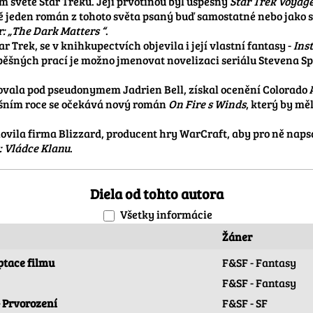
 světě Star Treku. Její prvotinou byl úspěšný 
Star Trek Voyag
jeden román z tohoto světa psaný buď samostatné nebo jako spo
: „The Dark Matters “
.

ar Trek, se v knihkupectvích objevila i její vlastní fantasy - 
Ins
spěšných prací je možno jmenovat novelizaci seriálu Stevena Sp
kovala pod pseudonymem Jadrien Bell, získal ocenění Colorado
ošním roce se očekává nový román 
On Fire s Winds
, který by mě
vila firma Blizzard, producent hry WarCraft, aby pro ně napsala
: Vládce Klanu
. 
Diela od tohto autora
Všetky informácie
Žáner
aptace filmu
F&SF - Fantasy
F&SF - Fantasy
- Prvorození
F&SF - SF