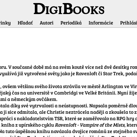
DigiBooks
inky
Hľadať
Autori
Periodiká
Informácie
Prihlási
oru. V současné době má na svém koutě více než dvě desítky ro
užívá již vytvořené světy jako je Ravenloft či Star Trek, podařil
ě, ovšem většinu svého života strávila ve městě Arlington ve Vir
nějaký čas na universitě v Cambridgi ve Velké Británii. Nyní ž
ami a německým ovčákem.

tala díky své vytrvalosti a neústupnosti. Napsala poměrně dlo
 ji sice odmítala, ale Christie neztrácela naději a zkoušela to
práci s nakladatelstvím TSR, které se zaměřovalo na RPG hry a 
 kniha z upírského cyklu 
Ravenloft - Vampire of the Mists
, kte
Na tuto úspěšnou knihu navázala dvojice románů ze stejného sv