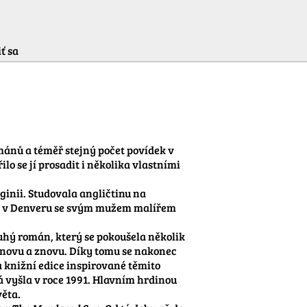
ť sa
mánů a téměř stejný počet povídek v 
o se jí prosadit i několika vlastními 
ginii. Studovala angličtinu na 
ije v Denveru se svým mužem malířem 
uhý román, který se pokoušela několik 
 znovu a znovu. Díky tomu se nakonec 
knižní edice inspirované těmito 
rá vyšla v roce 1991. Hlavním hrdinou 
ěta.
