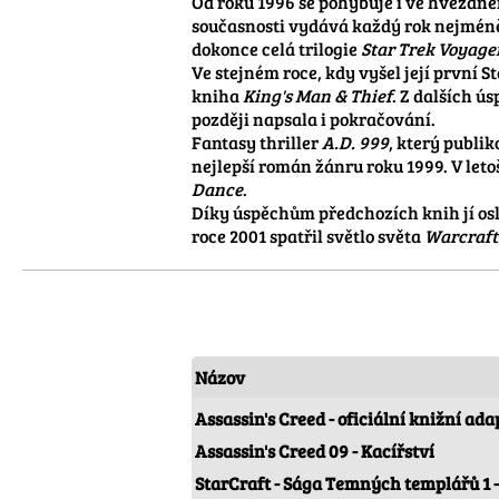
Od roku 1996 se pohybuje i ve hvězdném
současnosti vydává každý rok nejméně 
dokonce celá trilogie 
Star Trek Voyager
Ve stejném roce, kdy vyšel její první St
kniha 
King's Man & Thief
. Z dalších ú
později napsala i pokračování.

Fantasy thriller 
A.D. 999
, který publi
nejlepší román žánru roku 1999. V let
Dance
.

Díky úspěchům předchozích knih jí oslo
roce 2001 spatřil světlo světa 
Warcraft
Názov
Assassin's Creed - oficiální knižní ad
Assassin's Creed 09 - Kacířství
StarCraft - Sága Temných templářů 1 