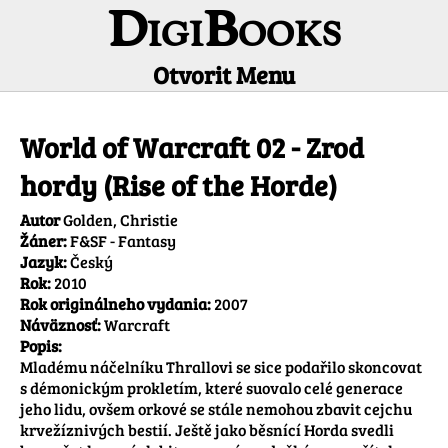
DigiBooks
Otvorit Menu
Informácie o titule
World of Warcraft 02 - Zrod
hordy (Rise of the Horde)
Autor
Golden, Christie
Žáner:
F&SF - Fantasy
Jazyk:
Český
Rok:
2010
Rok originálneho vydania:
2007
Náväznosť:
Warcraft
Popis:
Mladému náčelníku Thrallovi se sice podařilo skoncovat 
s démonickým prokletím, které suovalo celé generace 
jeho lidu, ovšem orkové se stále nemohou zbavit cejchu 
krvežíznivých bestií. Ještě jako běsnící Horda svedli 