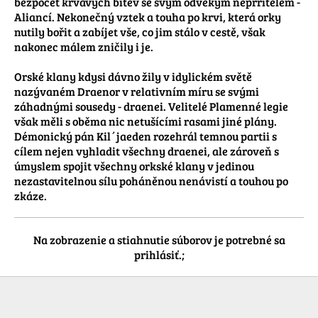
bezpočet krvavých bitev se svým odvěkým neprřítelem - 
Aliancí. Nekonečný vztek a touha po krvi, která orky 
nutily bořit a zabíjet vše, co jim stálo v cestě, však 
nakonec málem zničily i je. 

Orské klany kdysi dávno žily v idylickém světě 
nazývaném Draenor v relativním míru se svými 
záhadnými sousedy - draenei. Velitelé Plamenné legie 
však měli s oběma nic netušícími rasami jiné plány. 
Démonický pán Kil´jaeden rozehrál temnou partii s 
cílem nejen vyhladit všechny draenei, ale zároveň s 
úmyslem spojit všechny orkské klany v jedinou 
nezastavitelnou sílu poháněnou nenávistí a touhou po 
zkáze.
Na zobrazenie a stiahnutie súborov je potrebné sa
prihlásiť.;