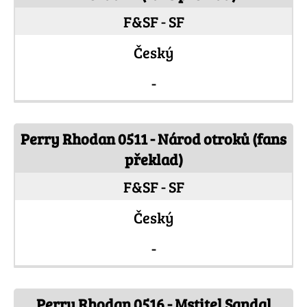
F&SF - SF
Český
-
Perry Rhodan 0511 - Národ otroků (fans
překlad)
F&SF - SF
Český
-
Perry Rhodan 0516 - Mstitel Sandal