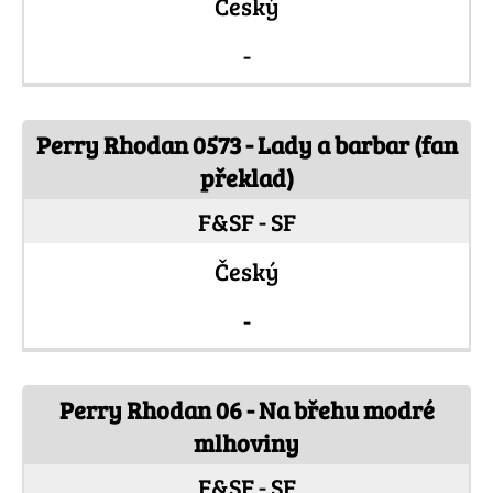
Český
-
Perry Rhodan 0573 - Lady a barbar (fan
překlad)
F&SF - SF
Český
-
Perry Rhodan 06 - Na břehu modré
mlhoviny
F&SF - SF