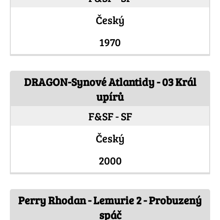
Český
1970
DRAGON-Synové Atlantidy - 03 Král
upírů
F&SF - SF
Český
2000
Perry Rhodan - Lemurie 2 - Probuzený
spáč