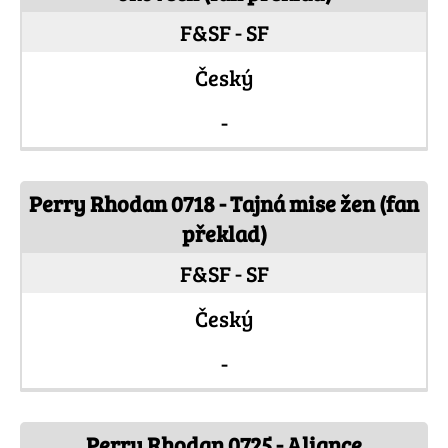
F&SF - SF
Český
-
Perry Rhodan 0718 - Tajná mise žen (fan
překlad)
F&SF - SF
Český
-
Perry Rhodan 0725 - Aliance