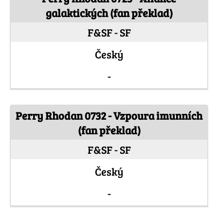
galaktických (fan překlad)
F&SF - SF
Český
-
Perry Rhodan 0732 - Vzpoura imunních
(fan překlad)
F&SF - SF
Český
-