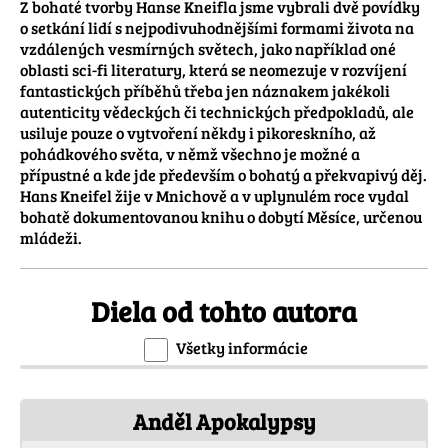
Z bohaté tvorby Hanse Kneifla jsme vybrali dvě povídky 
o setkání lidí s nejpodivuhodnějšími formami života na 
vzdálených vesmírných světech, jako například oné 
oblasti sci-fi literatury, která se neomezuje v rozvíjení 
fantastických příběhů třeba jen náznakem jakékoli 
autenticity vědeckých či technických předpokladů, ale 
usiluje pouze o vytvoření někdy i pikoreskního, až 
pohádkového světa, v němž všechno je možné a 
přípustné a kde jde především o bohatý a překvapivý děj.

Hans Kneifel žije v Mnichově a v uplynulém roce vydal 
bohatě dokumentovanou knihu o dobytí Měsíce, určenou 
mládeži.
Diela od tohto autora
Všetky informácie
Anděl Apokalypsy