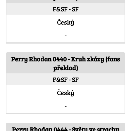
F&SF - SF
Český
-
Perry Rhodan 0440 - Kruh zkázy (fans
překlad)
F&SF - SF
Český
-
Perry Rhodan 0444 - Světy ve strachu