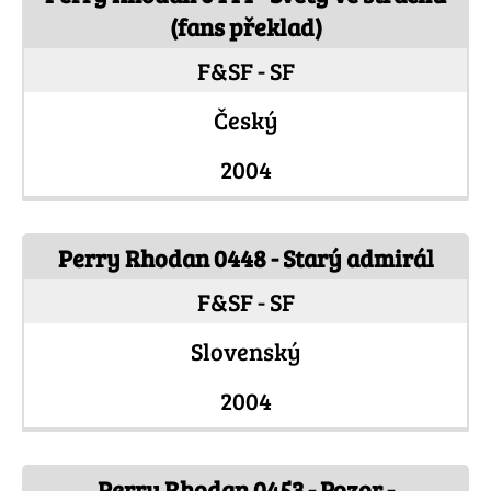
(fans překlad)
F&SF - SF
Český
2004
Perry Rhodan 0448 - Starý admirál
F&SF - SF
Slovenský
2004
Perry Rhodan 0453 - Pozor -