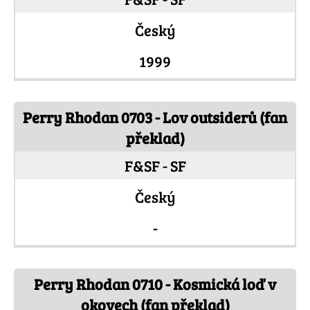
Český
1999
Perry Rhodan 0703 - Lov outsiderů (fan
překlad)
F&SF - SF
Český
-
Perry Rhodan 0710 - Kosmická loď v
okovech (fan překlad)