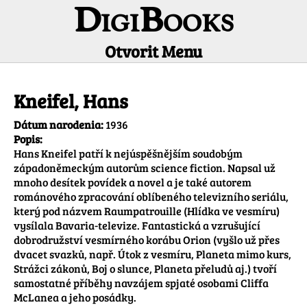
DigiBooks
Otvorit Menu
Informácie o autorovi
Kneifel, Hans
Dátum narodenia:
1936
Popis:
Hans Kneifel patří k nejúspěšnějším soudobým 
západoněmeckým autorům science fiction. Napsal už 
mnoho desítek povídek a novel a je také autorem 
románového zpracování oblíbeného televizního seriálu, 
který pod názvem Raumpatrouille (Hlídka ve vesmíru) 
vysílala Bavaria-televize. Fantastická a vzrušující 
dobrodružství vesmírného korábu Orion (vyšlo už přes 
dvacet svazků, např. Útok z vesmíru, Planeta mimo kurs, 
Strážci zákonů, Boj o slunce, Planeta přeludů aj.) tvoří 
samostatné příběhy navzájem spjaté osobami Cliffa 
McLanea a jeho posádky.
