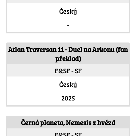
Český
-
Atlan Traversan 11 - Duel na Arkonu (fan
překlad)
F&SF - SF
Český
2025
Černá planeta, Nemesis z hvězd
F&SF - SF