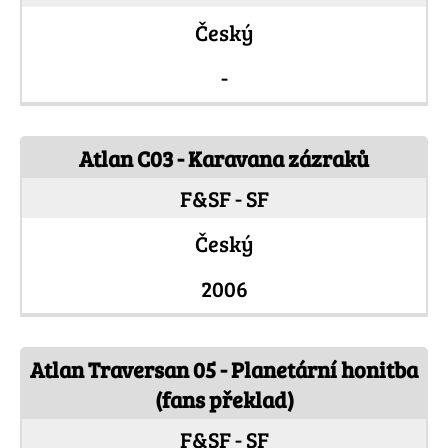
Český
-
Atlan C03 - Karavana zázraků
F&SF - SF
Český
2006
Atlan Traversan 05 - Planetární honitba
(fans překlad)
F&SF - SF