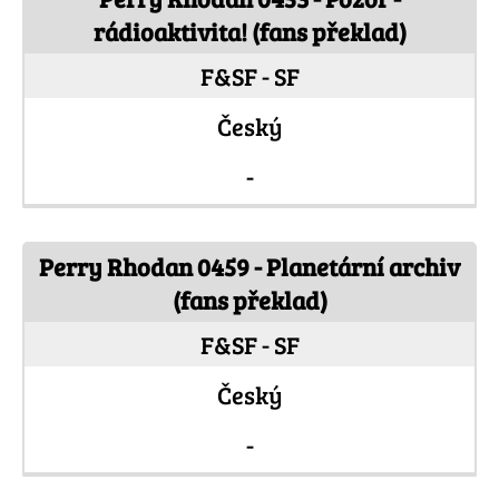
rádioaktivita! (fans překlad)
F&SF - SF
Český
-
Perry Rhodan 0459 - Planetární archiv
(fans překlad)
F&SF - SF
Český
-