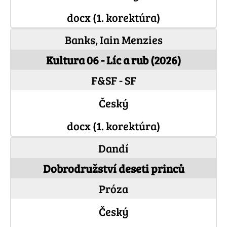
docx (1. korektúra)
Banks, Iain Menzies
Kultura 06 - Líc a rub (2026)
F&SF - SF
Český
docx (1. korektúra)
Dandí
Dobrodružství deseti princů
Próza
Český