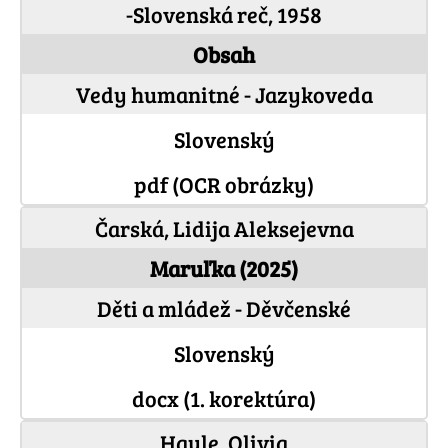
-Slovenská reč, 1958
Obsah
Vedy humanitné - Jazykoveda
Slovenský
pdf (OCR obrázky)
Čarská, Lidija Aleksejevna
Maruľka (2025)
Děti a mládež - Děvčenské
Slovenský
docx (1. korektúra)
Hayle, Olivia