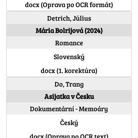
docx (Oprava po OCR formát)
Detrich, Július
Mária Bolrijová (2024)
Romance
Slovenský
docx (1. korektúra)
Do, Trang
Asijatka v Česku
Dokumentární - Memoáry
Český
docx (Oprava po OCR text)