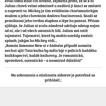
kvůli tomu stále cítí hrozně, zejména proto, že se k ní 
Julian chová velmi odmítavě a nedává jí šanci se omluvit 
a napravit to. Mickey je tím zvláštním charismatickým 
mužem a jeho chováním doslova fascinovaná. Snaží se 
proniknout jeho tvrdou slupkou a lépe ho poznat. Přitom 
zjišťuje, že Julian si zcela záměrně udržuje odstup nejen 
od ní, ale i od všech ostatních lidí. Julian má totiž 
tajemství. Tajemství, které by mohlo navždy změnit 
způsob, jakým ho Mickey vidí...

„Román Someone New si v žádném případě nesmíte 
nechat ujít! Tato kniha by měla být v policích každého 
knihkupectví, každé knihovny. Je romantická, 
opravdová, autentická – a nesmírně důležitá!“
Na zobrazenie a stiahnutie súborov je potrebné sa
prihlásiť.;