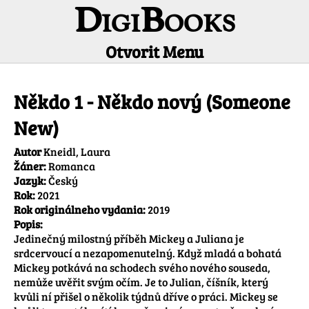
DigiBooks
Otvorit Menu
Informácie o titule
Někdo 1 - Někdo nový (Someone
New)
Autor
Kneidl, Laura
Žáner:
Romanca
Jazyk:
Český
Rok:
2021
Rok originálneho vydania:
2019
Popis:
Jedinečný milostný příběh Mickey a Juliana je 
srdcervoucí a nezapomenutelný. Když mladá a bohatá 
Mickey potkává na schodech svého nového souseda, 
nemůže uvěřit svým očím. Je to Julian, číšník, který 
kvůli ní přišel o několik týdnů dříve o práci. Mickey se 