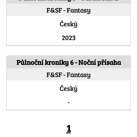
F&SF - Fantasy
Český
2023
Půlnoční kroniky 6 - Noční přísaha
F&SF - Fantasy
Český
-
Strany
1