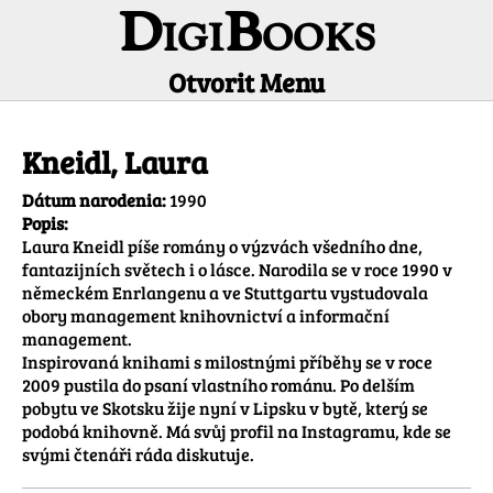
DigiBooks
Otvorit Menu
Informácie o autorovi
Kneidl, Laura
Dátum narodenia:
1990
Popis:
Laura Kneidl píše romány o výzvách všedního dne, 
fantazijních světech i o lásce. Narodila se v roce 1990 v 
německém Enrlangenu a ve Stuttgartu vystudovala 
obory management knihovnictví a informační 
management. 

Inspirovaná knihami s milostnými příběhy se v roce 
2009 pustila do psaní vlastního románu. Po delším 
pobytu ve Skotsku žije nyní v Lipsku v bytě, který se 
podobá knihovně. Má svůj profil na Instagramu, kde se 
svými čtenáři ráda diskutuje. 