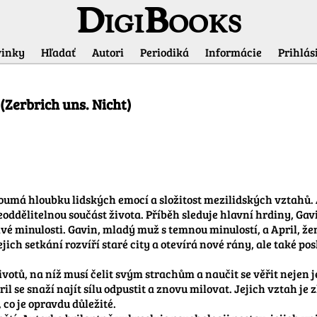
DigiBooks
inky
Hľadať
Autori
Periodiká
Informácie
Prihlási
Informácie o titule
(Zerbrich uns. Nicht)
oumá hloubku lidských emocí a složitost mezilidských vztahů. 
eoddělitelnou součást života. Příběh sleduje hlavní hrdiny, Gavin
é minulosti. Gavin, mladý muž s temnou minulostí, a April, žena
ejich setkání rozvíří staré city a otevírá nové rány, ale také po
životů, na níž musí čelit svým strachům a naučit se věřit nejen 
l se snaží najít sílu odpustit a znovu milovat. Jejich vztah je 
co je opravdu důležité.
