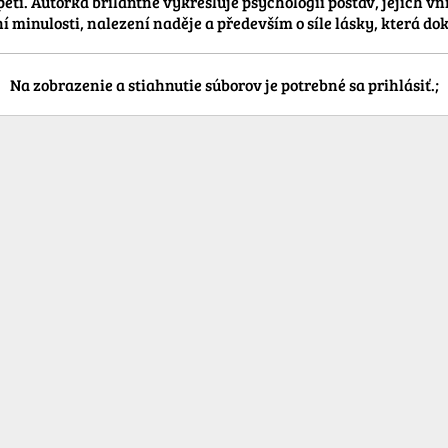
tí. Autorka brilantně vykresluje psychologii postav, jejich vnit
 minulosti, nalezení naděje a především o síle lásky, která dok
Na zobrazenie a stiahnutie súborov je potrebné sa prihlásiť.;