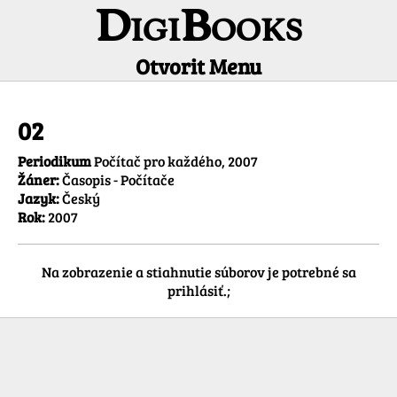
DigiBooks
Otvorit Menu
Informácie o titule
02
Periodikum
Počítač pro každého, 2007
Žáner:
Časopis - Počítače
Jazyk:
Český
Rok:
2007
Na zobrazenie a stiahnutie súborov je potrebné sa
prihlásiť.;