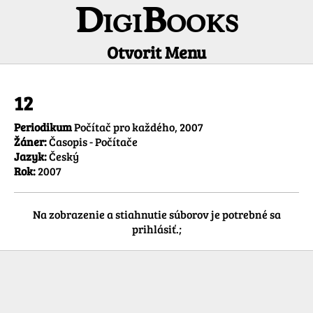
DigiBooks
Otvorit Menu
Informácie o titule
12
Periodikum
Počítač pro každého, 2007
Žáner:
Časopis - Počítače
Jazyk:
Český
Rok:
2007
Na zobrazenie a stiahnutie súborov je potrebné sa
prihlásiť.;