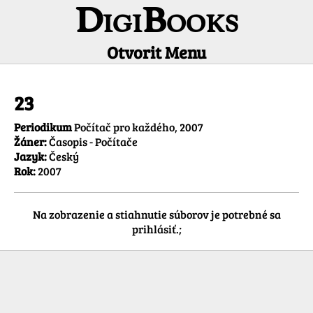
DigiBooks
Otvorit Menu
Informácie o titule
23
Periodikum
Počítač pro každého, 2007
Žáner:
Časopis - Počítače
Jazyk:
Český
Rok:
2007
Na zobrazenie a stiahnutie súborov je potrebné sa
prihlásiť.;