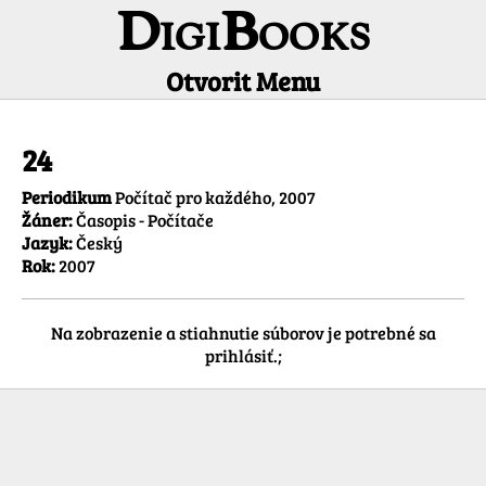
DigiBooks
Otvorit Menu
Informácie o titule
24
Periodikum
Počítač pro každého, 2007
Žáner:
Časopis - Počítače
Jazyk:
Český
Rok:
2007
Na zobrazenie a stiahnutie súborov je potrebné sa
prihlásiť.;