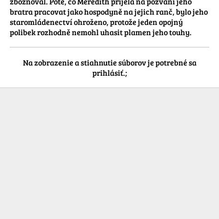
zbožňoval. Poté, co Meredith přijela na pozvání jeho 
bratra pracovat jako hospodyně na jejich ranč, bylo jeho 
staromládenectví ohroženo, protože jeden opojný 
polibek rozhodně nemohl uhasit plamen jeho touhy.
Na zobrazenie a stiahnutie súborov je potrebné sa
prihlásiť.;