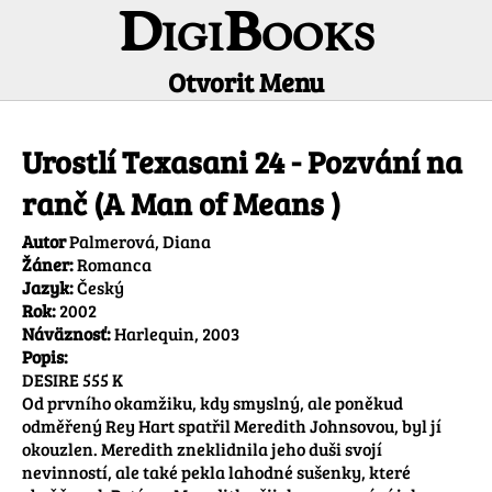
DigiBooks
Otvorit Menu
Informácie o titule
Urostlí Texasani 24 - Pozvání na
ranč (A Man of Means )
Autor
Palmerová, Diana
Žáner:
Romanca
Jazyk:
Český
Rok:
2002
Náväznosť:
Harlequin, 2003
Popis:
DESIRE 555 K

Od prvního okamžiku, kdy smyslný, ale poněkud 
odměřený Rey Hart spatřil Meredith Johnsovou, byl jí 
okouzlen. Meredith zneklidnila jeho duši svojí 
nevinností, ale také pekla lahodné sušenky, které 